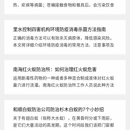
热、疟疾等病菌；苍蝇接触食物和餐具后，会污染饮食
环境，诱发肠胃不适...
里水控制四害机构环境防疫消毒杀菌方法指南
正确的消毒方法可以有效杀灭病原体，降低感染风险。
本文将详细介绍环境防疫消毒的常用方法、注意事项及
操作步骤，帮助大...
南海红火蚁防治所：如何治理红火蚁危害
运用剧毒性药物的一种或者多种混合制成液体对红火蚁
巢穴进行浇灌。南海红火蚁防治所工作人员说此种方法
能够触杀表面的红...
和顺白蚁防治公司防治杉木白蚁的7个小妙招
关于有翅白蚁（俗称大水蚁），在黄昏时分或下雨前，
是它们大量活动的高发期。这个时间段我们该把门窗都