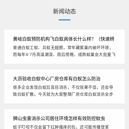
新闻动态
黄岐白蚁预防机构飞白蚁具体长什么样？（快速辨
普通白蚁工蚁、兵蚁无翅膀，常年藏匿巢内破坏环境；
别）
而每年4-7月高温潮湿、雨后傍晚，成熟蚁巢会大批量飞
出飞白蚁，凭...
大沥验收白蚁中心厂房仓库有白蚁怎么防治
很多企业发现白蚁后盲目消杀，不仅效果不佳，还会导
致白蚁扩散。今天就为大家整理厂房仓库白蚁消杀全步
骤，同时推荐佛山...
狮山虫害消杀公司居住环境怎样有效防控蚊虫
蚊子叮咬不仅会留下红肿瘙痒的包，还可能传播登革