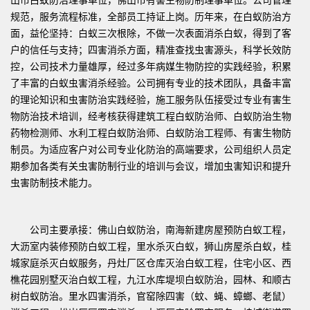
规范，服务流程标准，全部员工持证上岗。历年来，在白蚁防治方
面，益伦坚持：白蚁三次根除，不做一次表面消杀白蚁，得到了客
户的信任与支持；四害消杀方面，精准查找虫害源头，科学长效防
控，公司技术力量雄厚，经过多年病媒生物防控的实践经验，积累
了丰富的白蚁虫害消杀经验。公司拥有专业的技术团队，具备丰富
的理论知识和虫害防治实践经验，施工服务队伍接受过专业有害生
物防治技术培训，经考核获得建筑工程白蚁防治师、白蚁防治生物
药物检测师、水利工程白蚁防治师、白蚁防治工程师、有害生物防
制员。为适应客户对公司专业化防治的高端要求，公司组织人员定
期参加各类有关虫害防制行业的培训与会议，增加虫害知识和提升
虫害防制技术能力。
公司主要承接：佛山白蚁防治，南海新建房屋预防白蚁工程，
大沥室内装修预防白蚁工程，里水杀灭白蚁，狮山房屋杀白蚁，桂
城家庭杀灭白蚁服务，丹灶厂区仓库灭治白蚁工程，住宅小区、西
樵花园别墅灭治白蚁工程，九江水库堤坝白蚁防治，园林、和顺古
树白蚁防治。里水四害消杀，官窑除四害（蚊、蝇、蟑螂、老鼠）