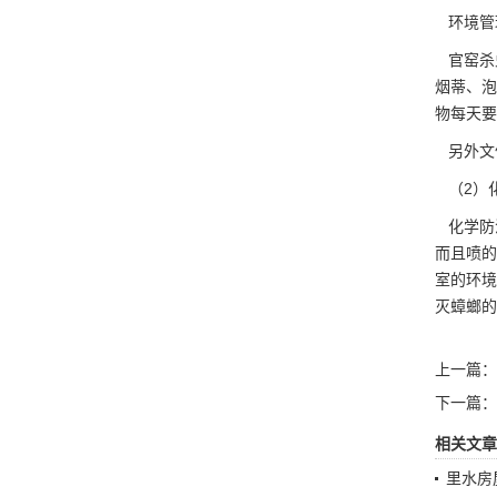
环境管
官窑杀
烟蒂、泡
物每天要
另外文
（2）
化学防
而且喷的
室的环境
灭蟑螂的
上一篇：
下一篇：
相关文章
里水房