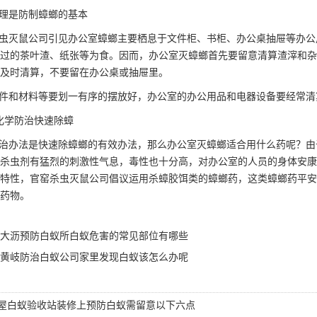
理是防制蟑螂的基本
虫灭鼠公司引见办公室蟑螂主要栖息于文件柜、书柜、办公桌抽屉等办公
过的
茶叶渣、纸张
等为食。因而，办公室灭蟑螂首先要留意清算渣滓和杂
及时清算，不要留在办公桌或抽屉里。
件和材料等要划一有序的摆放好，办公室的办公用品和电器设备要经常清
化学防治快速除蟑
治办法
是快速除蟑螂的有效办法，那么办公室灭蟑螂适合用什么药呢？由
杀虫剂有猛烈的刺激性气息，毒性也十分高，对办公室的人员的身体安康
特性，官窑杀虫灭鼠公司倡议运用杀蟑胶饵类的蟑螂药，这类蟑螂药平安
药物。
大沥预防白蚁所白蚁危害的常见部位有哪些
黄岐防治白蚁公司家里发现白蚁该怎么办呢
屋白蚁验收站装修上预防白蚁需留意以下六点