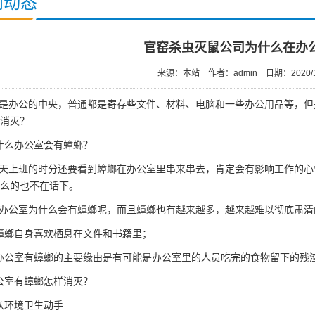
闻动态
官窑杀虫灭鼠公司为什么在办
来源：本站
作者：admin
日期：2020/1
是办公的中央，普通都是寄存些文件、材料、电脑和一些办公用品等，但
消灭？
什么办公室会有蟑螂？
天上班的时分还要看到蟑螂在办公室里串来串去，肯定会有影响工作的心
么的也不在话下。
办公室为什么会有蟑螂呢，而且蟑螂也有越来越多，越来越难以彻底肃清
蟑螂自身喜欢栖息在文件和书籍里；
办公室有蟑螂的主要缘由是有可能是办公室里的人员吃完的食物留下的残
公室有蟑螂怎样消灭？
从环境卫生动手