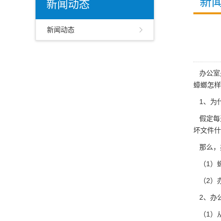
新
新闻动态
新闻动态
办公室
蟑螂怎样
1、为
假定每
坏文件什
那么，
（1）
（2）
2、办
（1）