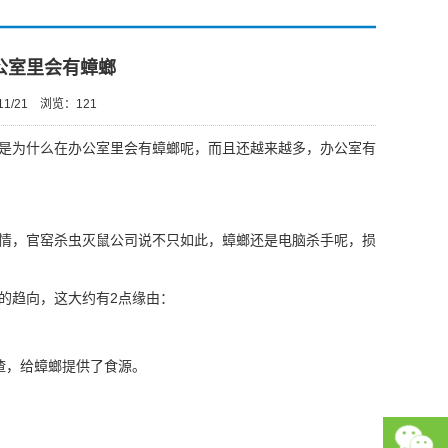
公室里会有蟑螂
1/21
浏览：
121
是为什么在办公室里会有蟑螂呢，而且还越来越多，办公室有
情，
官窑杀虫灭鼠公司
说不只如此，蟑螂还是电脑杀手呢，损
的趋向，这大约有2点缘由：
渣，给蟑螂提供了食源。