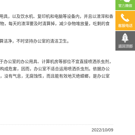
用具，以及饮水机、复印机和电脑等设备内，并且以渣滓和香
13690
物，每天的渣滓要及时清算掉，减少杂物堆放量，吃剩的食
算洁净，不时坚持办公室的清洁卫生。
于办公室的办公用具、计算机房等部位不宜直接喷洒杀虫剂，
构成危害，因而，办公室不适合运用喷洒杀虫剂。依据办公
，没有气息，无
腐蚀性
，而且能有效地灭绝蟑螂，是办公室
2022/10/09