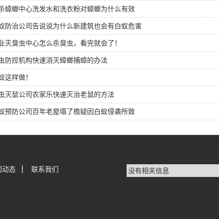
杀蟑螂中心洗发水和洗衣粉对蟑螂为什么有效
蚁防治公司告说说为什么新建筑也会有白蚁危害
业灭臭虫中心怎么杀臭虫，看完就会了！
虫防控机构快速消灭蟑螂捕蟑的办法
蚁这样做！
虫灭鼠公司农家乐快速灭治老鼠的方法
蚁预防公司百年老屋塌了檐疑因白蚁侵袭所致
闻动态
|
联系我们
没有相关信息