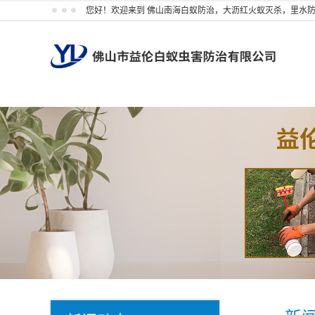
您好！欢迎来到 佛山南海白蚁防治，大沥红火蚁灭杀，里水