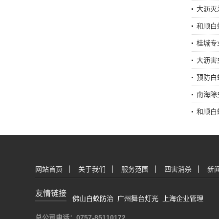
大沥灭
和顺白
桂城专
大沥害
预防白
南海除
和顺白
网站首页
|
关于我们
|
服务范围
|
四害消杀
|
新
友情链接
佛山白蚁防治
广州舞台灯光
上海企业管理
总公司电话：0757-85110172