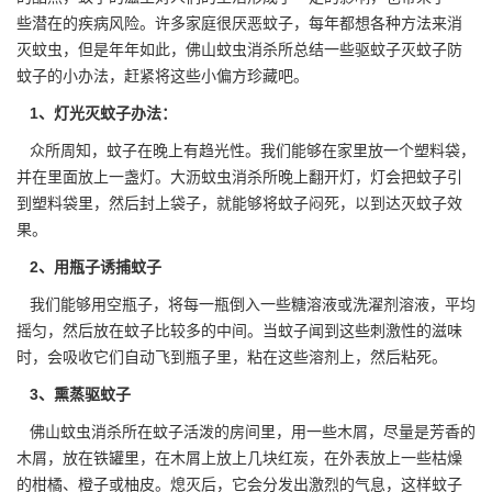
些潜在的疾病风险。许多家庭很厌恶蚊子，每年都想各种方法来
消
灭蚊虫
，但是年年如此，佛山蚊虫消杀所总结一些驱蚊子灭蚊子防
蚊子的小办法，赶紧将这些小偏方珍藏吧。
1、灯光灭蚊子办法：
众所周知，蚊子在晚上有趋光性。我们能够在家里放一个塑料袋，
并在里面放上一盏灯。大沥蚊虫消杀所晚上翻开灯，灯会把蚊子引
到塑料袋里，然后封上袋子，就能够将蚊子闷死，以到达灭蚊子效
果。
2、用瓶子诱捕蚊子
我们能够用空瓶子，将每一瓶倒入一些糖溶液或洗濯剂溶液，平均
摇匀，然后放在蚊子比较多的中间。当蚊子闻到这些
刺激性
的滋味
时，会吸收它们自动飞到瓶子里，粘在这些溶剂上，然后粘死。
3、熏蒸驱蚊子
佛山蚊虫消杀所在蚊子活泼的房间里，用一些木屑，尽量是芳香的
木屑，放在铁罐里，在木屑上放上几块红炭，在外表放上一些枯燥
的柑橘、橙子或柚皮。熄灭后，它会分发出激烈的气息，这样蚊子