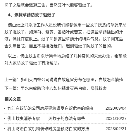
闻了之后就会退避三舍，当然艾叶也能够驱蚊子。
4、涂抹草药防蚊子
驱蚊子
佛山蚊虫消杀所工作人员说我们能够运用一些蚊子厌恶的草药来防
蚊子驱蚊子，如薄荷、紫苏、番茄叶或苦艾，把这些草药揉出的汁
液，涂抹在皮肤上。蚊子闻到这些草药汁的
特殊气息
。蚊子闻完后
会头晕目眩，而且不易接近我们，起到驱蚊子防蚊子的目的。
以上，佛山蚊虫消杀所简单地总结了几种常见的灭蚊办法，希望能
对大家防蚊子驱蚊子有所帮助。
上一篇：
狮山灭白蚁公司说说白蚁危害分布在哪里，白蚁怎么繁殖
下一篇：
里水白蚁防治中心如何精准灭杀白蚁，降低蚁害
相关文章
九江白蚁防治公司房屋建筑遭受白蚁危害的缘由
2020/09/04
佛山蚊虫消杀专家——灭蚊子的办法有哪些
2021/10/27
狮山防治白蚁机构装修时房屋预防白蚁的方法
2023/02/21