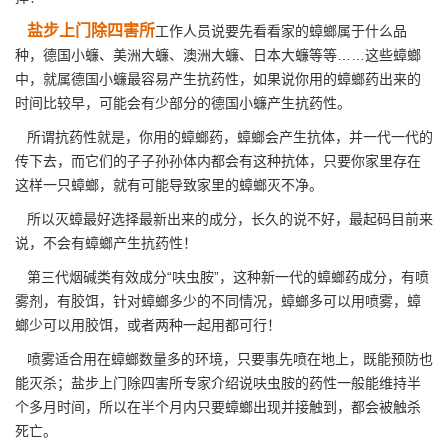
盐步上门除四害所
工作人员说要先看看家的蟑螂属于什么品
种，德国小蠊、美洲大蠊、澳洲大蠊、日本大蠊等等……这些蟑螂
中，就属德国小蠊最容易产生抗药性，如果说你用的蟑螂药出来的
时间比较早，可能会有少部分的德国小蠊产生抗药性。
所谓抗药性就是，你用的蟑螂药，蟑螂会
产生抗体
，并一代一代的
传下去，而它们的子子孙孙体内都会有这种抗体，只要你家里存在
这样一只蟑螂，就有可能导致家里的蟑螂灭不净。
所以灭蟑最好选择最新出来的成分，长久的说不好，最起码目前来
说，不会有蟑螂产生抗药性！
第三代烟碱类有效成分“呋虫胺”，这种新一代的蟑螂药成分，有喷
雾剂，有胶饵，针对蟑螂多少的不同情况，蟑螂多可以用
喷雾
，蟑
螂少可以用胶饵，或者两种一起用都可行！
喷雾适合用在蟑螂数量多的环境，只要事先喷在地上，既能预防也
能灭杀；盐步上门除四害所专家介绍说呋虫胺的药性一般能维持半
个多月时间，所以在半个月内只要蟑螂出现并接触到，都会被触杀
死亡。