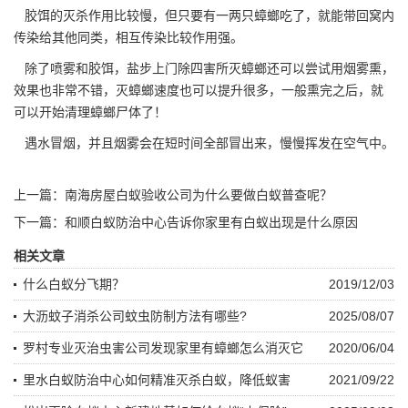
胶饵的
灭杀作用
比较慢，但只要有一两只蟑螂吃了，就能带回窝内
传染给其他同类，相互传染比较作用强。
除了喷雾和胶饵，盐步上门除四害所灭蟑螂还可以尝试用烟雾熏，
效果也非常不错，
灭蟑螂速度
也可以提升很多，一般熏完之后，就
可以开始清理蟑螂尸体了！
遇水冒烟，并且烟雾会在短时间全部冒出来，慢慢挥发在空气中。
上一篇：
南海房屋白蚁验收公司为什么要做白蚁普查呢？
下一篇：
和顺白蚁防治中心告诉你家里有白蚁出现是什么原因
相关文章
什么白蚁分飞期？
2019/12/03
大沥蚊子消杀公司蚊虫防制方法有哪些?
2025/08/07
罗村专业灭治虫害公司发现家里有蟑螂怎么消灭它
2020/06/04
里水白蚁防治中心如何精准灭杀白蚁，降低蚁害
2021/09/22