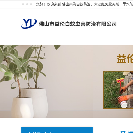
您好！欢迎来到 佛山南海白蚁防治，大沥红火蚁灭杀，里水