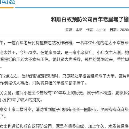
闻动态
和顺白蚁预防公司百年老屋塌了檐
来源：本站
作者：admin
日期：2020/
午，一幢百年老居民房屋檐忽然发作坍塌，一名年过七旬的老太不幸被砸
太姓王，今年73岁。在她家隔壁，是一家小杂货店。小店女主人说，她
看报纸的王老太不幸被压住。她赶紧大声呼救，邻居纷繁跑过来，手忙脚
。
午2点左右，当地消防赶到现场时，只见那处屋檐曾经坍塌了大半，瓦片
作倒塌伤人事故，消防将悬挂的屋檐局部肃清了。
引见，这间小屋至今曾经有100年以上的历史，属于砖木构造，夏季多
民们带来了较大的搅扰。
章女士家二楼卧室，消防看到屋子顶部有长长一圈胶带，里面密密麻麻都
了。
女士也通知和顺白蚁预防公司，家里有很多白蚁，加上年久，木质曾经烂