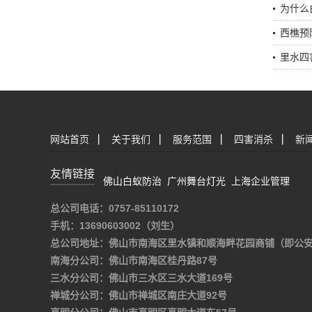
为什么
西樵预
里水四
网站首页
|
关于我们
|
服务范围
|
四害消杀
|
新
友情链接
佛山白蚁防治
广州舞台灯光
上海企业管理
总公司电话：0757-85110172
手机：13690603002（刘生）
总公司地址：佛山市南海区里水镇和顺海畔花园商铺（即公
南海分公司：佛山市南海区桂丹路87号
三水分公司：佛山市三水区三水大道169号
禅城分公司：佛山市禅城区南庄大道92号