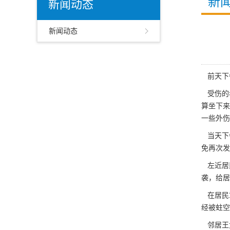
新
新闻动态
新闻动态
前天下
受伤的老
算坐下来
一些外伤
当天下
免再次发
左近居民
袭
，给居
在居民
经被蛀空
邻居王