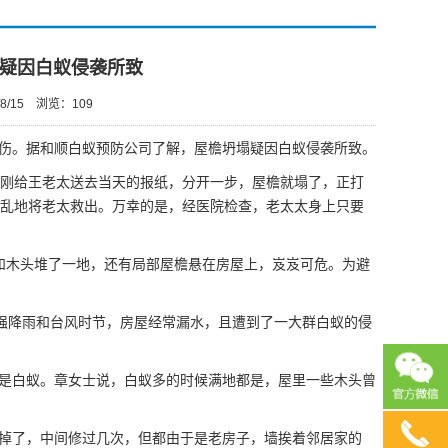
疑因白蚁侵袭所致
8/15
浏览：
109
伤。据
和顺白蚁预防公司
了解，屋檐坍塌疑因白蚁侵袭所致。
刚给王老太送去当天的报纸，分开一步，屋檐就塌了，正打
乱地将老太救出。万幸的是，经医院检查，老太太身上只要
和木头堆了一地，还有局部屋檐悬在房屋上，岌岌可危。为避
强降雨和台风时节，房屋经常漏水，且遭到了一大群
白蚁的侵
是白蚁。章女士说，白蚁多的时候满地都是，屋里一些木头曾
掉了，中间修过几次，但都由于是老房子，墙挨着邻居家的
13690