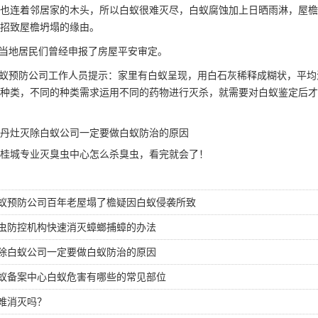
也连着邻居家的木头，所以白蚁很难灭尽，白蚁腐蚀加上日晒雨淋，屋檐
招致屋檐坍塌的缘由。
当地居民们曾经申报了房屋平安审定。
蚁预防公司
工作人员提示：家里有白蚁呈现，用白石灰稀释成糊状，平均
种类，不同的种类需求运用不同的药物进行灭杀，就需要对白蚁鉴定后才
丹灶灭除白蚁公司一定要做白蚁防治的原因
桂城专业灭臭虫中心怎么杀臭虫，看完就会了！
蚁预防公司百年老屋塌了檐疑因白蚁侵袭所致
虫防控机构快速消灭蟑螂捕蟑的办法
除白蚁公司一定要做白蚁防治的原因
蚁备案中心白蚁危害有哪些的常见部位
难消灭吗？