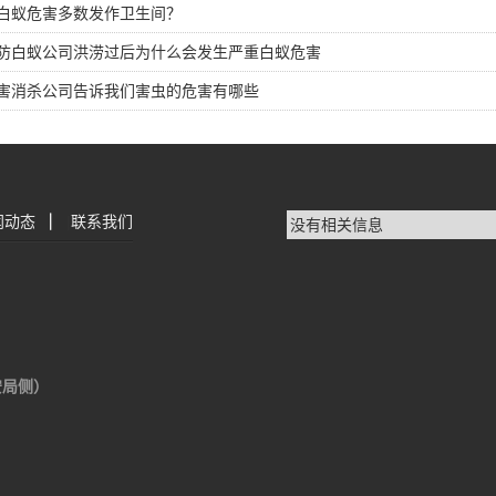
白蚁危害多数发作卫生间？
防白蚁公司洪涝过后为什么会发生严重白蚁危害
害消杀公司告诉我们害虫的危害有哪些
闻动态
|
联系我们
没有相关信息
安局侧）