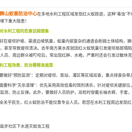
狮山蚁害防治中心
在多地水利工程区域发现红火蚁踪迹，这种“毒虫”
埋下重大隐患！
对水利工程的危害远超想象
好在堤坝护坡、渠道边坡筑巢，蚁巢内部复杂的通道会削弱土体结构，狮
，甚至导致
堤坝溃决
。去年南方某水库就因红火蚁筑巢引发堤坝局部塌陷
人员、周边群众被叮咬后，常出现红肿、水疱，严重时还会引发过敏休克
利工程场景，防治需精准施策
做好“预防监测”：定期对堤坝、泵站、灌区等区域巡查，
重点排查
杂草
要科学“灭杀清理”：优先采用高效低毒的饵剂诱杀，针对堤坝关键部位
监测，防止反弹。此外，要做好人员防护，巡检时穿戴长袖衣裤、手套，
全关乎民生，红火蚁防治不能仅靠专业人员。若您在水利工程周边发现红
盐步社区下水道灭蚊虫工程