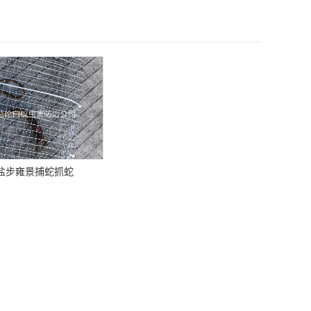
盐步雍景捕蛇抓蛇