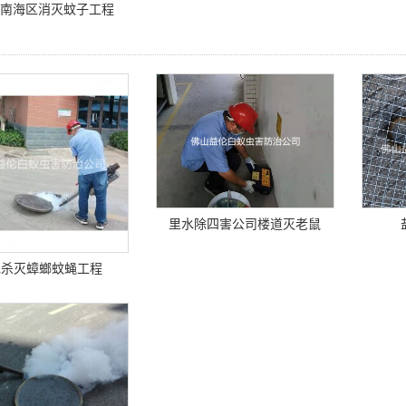
南海区消灭蚊子工程
里水除四害公司楼道灭老鼠
水杀灭蟑螂蚊蝇工程