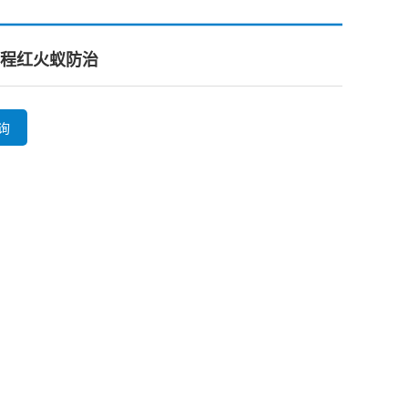
程红火蚁防治
询