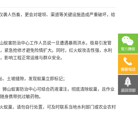
不仅袭人伤畜，更会对堤坝、渠道等关键设施造成严重破坏，给
山蚁害防治中心工作人员说一旦遭遇暴雨洪水，极易引发管
，紧急抢修才避免险情扩大。同时，红火蚁攻击性强，水利
，影响工程正常运维与群众安全。
13690
丛、土坡缝隙，发现蚁巢立即标记；
，狮山蚁害防治中心可结合药液灌注，彻底清除蚁巢，且作业
随身携带抗过敏药物。
火蚁巢，请勿
自行处置
，可及时联系当地水利部门或农业农村