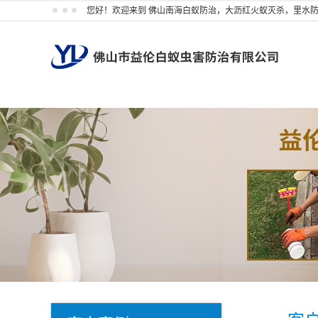
您好！欢迎来到 佛山南海白蚁防治，大沥红火蚁灭杀，里水