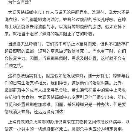
为什么有效？
大沥灭杀蟑螂中心
工作人员说无论是肥皂水，洗濯剂，洗发水还是
洗衣粉，它们都能够肃清油污，蟑螂经过腹部的呼吸孔呼吸。在蟑
螂上喷洒能够去除油脂的水，以溶解蟑螂
腹部的脂肪
。假如它掉下
来，就相当于阻塞了蟑螂的嘴并阻止了它的呼吸。
当蟑螂无法呼吸时，它们将不可防止地窒息而死，但也不扫除存在
超级顽强的蟑螂。短暂的窒息缺乏致使其死亡。当水变干时，它们
会恢复生力。因而，当蟑螂晕倒时，需求及时处置，这样就不会有
后顾之忧。
这种办法确实有用，但是假如您发现蟑螂，则十分有用；蟑螂与我
们的日常生活完整相反。我们睡觉，这是他们的活泼时期。此外，
蟑螂群落中的成年人出来寻觅食物。若虫通常在巢中的空中上吸收
有机物作为食物。大沥灭杀蟑螂中心专家引见他们很少出来，所以
寻觅和处置蟑螂愈加艰难。因而，杀死蟑螂只是一种办法，但是要
彻底
消灭蟑螂
，还远远没有到达！
正确有效的杀灭蟑螂的办法仍需求在其物种之间传播致命病毒，以
便这一小群中的一切蟑螂都将死亡。蟑螂杀手也应分为特定类别。