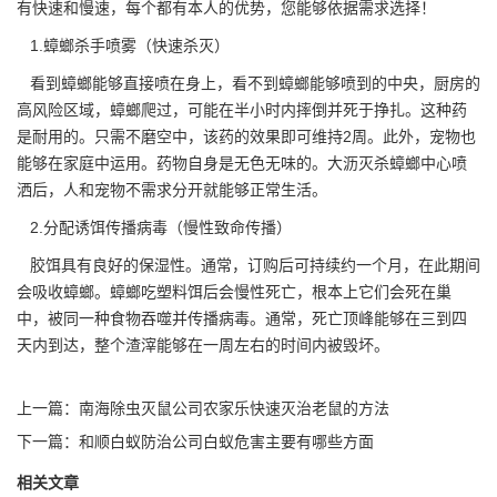
有快速和慢速，每个都有本人的优势，您能够依据需求选择！
1.蟑螂杀手喷雾（快速杀灭）
看到蟑螂能够直接喷在身上，看不到蟑螂能够喷到的中央，厨房的
高风险区域，蟑螂爬过，可能在半小时内摔倒并死于挣扎。这种药
是耐用的。只需不磨空中，该药的效果即可维持2周。此外，宠物也
能够在家庭中运用。药物自身是
无色无味
的。大沥灭杀蟑螂中心喷
洒后，人和宠物不需求分开就能够正常生活。
2.分配诱饵传播病毒（慢性致命传播）
胶饵具有良好的保湿性。通常，订购后可持续约一个月，在此期间
会吸收蟑螂。蟑螂吃塑料饵后会慢性死亡，根本上它们会死在巢
中，被同一种食物吞噬并
传播病毒
。通常，死亡顶峰能够在三到四
天内到达，整个渣滓能够在一周左右的时间内被毁坏。
上一篇：
南海除虫灭鼠公司农家乐快速灭治老鼠的方法
下一篇：
和顺白蚁防治公司白蚁危害主要有哪些方面
相关文章