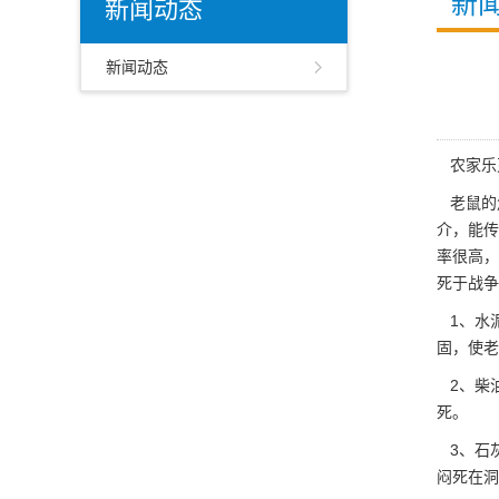
新
新闻动态
新闻动态
农家乐
老鼠的
介，能传
率很高，
死于战争
1、水
固，使老
2、柴
死。
3、石
闷死在洞