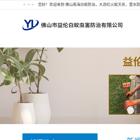
您好！欢迎来到 佛山南海白蚁防治，大沥红火蚁灭杀，里水