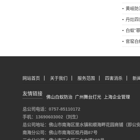
黄岐防
丹灶四
白蚁“
官窑白
网站首页
|
关于我们
|
服务范围
|
四害消杀
|
新
友情链接
佛山白蚁防治
广州舞台灯光
上海企业管理
总公司电话：0757-85110172
手机：13690603002（刘生）
总公司地址：佛山市南海区里水镇和顺海畔花园商铺（即公
南海分公司：佛山市南海区桂丹路87号