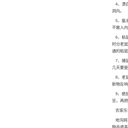
4、漂白
洞内。
5、氨水
不敢入内
6、粘
时分老鼠
通的粘鼠
7、捕
几天要是
8、老
新物反响
9、绝
豆，再把
农家乐
地沟网
物品遮盖