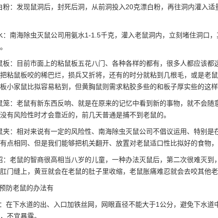
粉：发现鼠洞后，封死后洞，从前洞投入20克漂白粉，再往洞内灌入适
：南海除虫灭鼠公司用氨水1-1.5千克，灌入老鼠洞内，立刻堵住洞口
。
鼠板：目前市面上的粘鼠板五花八门、各种各样的都有，很多人都应该都
把
粘鼠板
咬的稀巴烂，损兵又折将，还有的时分就粘到几根毛，或是老鼠
板小家鼠比拟容易粘到，但黄胸鼠则需求粘胶多些的和板子厚实些的这样
鼠笼：老鼠有新东西反响、就是在原来的记忆中看到新的事物，就不会随
没有风险性时才会靠近的，前几天普通是捕不到老鼠的。
鼠夹：相对来说有一定的风险性、南海
除虫灭鼠公司
不倡议运用、特别是
有点相同、但是我们能够把机关翻开、放置对老鼠适口性比拟好的食物，
招：老鼠的智商很高相当八岁的儿童，一种办法灭鼠后，第二次很难灭到
肛门缝上，黄豆就会在老鼠的肚子里收缩，老鼠胀痛难忍就会去咬其他老
预防老鼠的办法有
：在下水道的出、入口加铁丝网，网眼直径不能大于1公分，避免下水道
，不宜暴露。