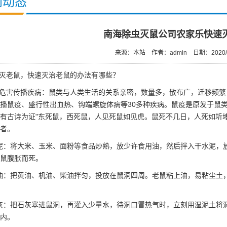
闻动态
南海除虫灭鼠公司农家乐快速
来源：本站
作者：admin
日期：2020/
灭老鼠
，快速灭治老鼠的办法有哪些？
危害传播疾病：鼠类与人类生活的关系亲密，数量多，散布广，迁移频繁
播鼠疫、盛行性出血热、钩端螺旋体病等30多种疾病。鼠疫是原发于鼠
有古诗为证"东死鼠，西死鼠，人见死鼠如见虎。鼠死不几日，人死如圻
者。
泥：将大米、玉米、面粉等食品炒熟，放少许食用油，然后拌入干水泥，
鼠腹胀而死。
油：把黄油、机油、柴油拌匀，投放在鼠洞四周。老鼠粘上油，易粘尘土
灰：把石灰塞进鼠洞，再灌入少量水，待洞口冒热气时，立刻用湿泥土将
内。