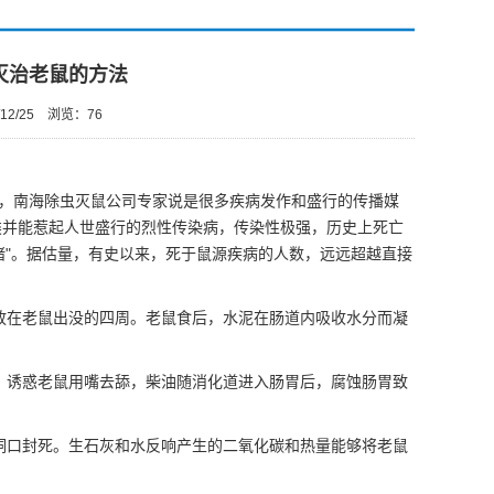
灭治老鼠的方法
12/25
浏览：
76
，
南海除虫灭鼠公司
专家说是很多疾病发作和盛行的传播媒
类并能惹起人世盛行的烈性传染病，传染性极强，历史上死亡
堵"。据估量，有史以来，死于鼠源疾病的人数，远远超越直接
放在老鼠出没的四周。老鼠食后，水泥在肠道内吸收水分而凝
，诱惑老鼠用嘴去舔，柴油随消化道进入肠胃后，腐蚀肠胃致
洞口封死。生石灰和水反响产生的二氧化碳和热量能够将老鼠