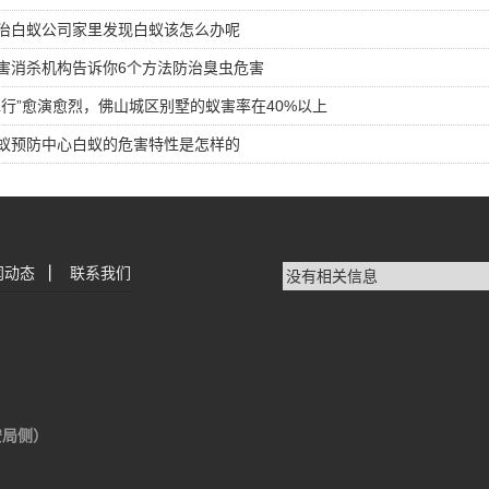
治白蚁公司家里发现白蚁该怎么办呢
害消杀机构告诉你6个方法防治臭虫危害
罪行”愈演愈烈，佛山城区别墅的蚁害率在40%以上
蚁预防中心白蚁的危害特性是怎样的
闻动态
|
联系我们
没有相关信息
安局侧）