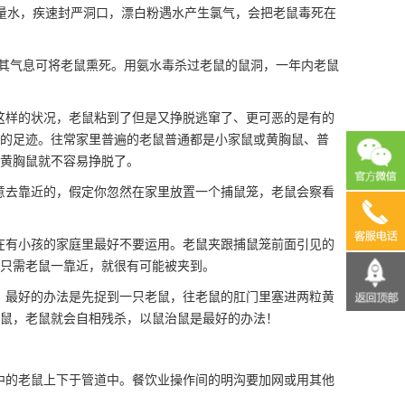
量水，疾速封严洞口，漂白粉遇水产生氯气，会把老鼠毒死在
，其气息可将老鼠熏死。用氨水毒杀过老鼠的鼠洞，一年内老鼠
这样的状况，老鼠粘到了但是又挣脱逃窜了、更可恶的是有的
的足迹。往常家里普遍的老鼠普通都是小家鼠或黄胸鼠、普
黄胸鼠就不容易挣脱了。
意去靠近的，假定你忽然在家里放置一个捕鼠笼，老鼠会察看
13690
在有小孩的家庭里最好不要运用。老鼠夹跟捕鼠笼前面引见的
只需老鼠一靠近，就很有可能被夹到。
，最好的办法是先捉到一只老鼠，往老鼠的肛门里塞进两粒黄
鼠，老鼠就会自相残杀，以鼠治鼠是最好的办法！
中的老鼠上下于管道中。餐饮业操作间的明沟要加网或用其他