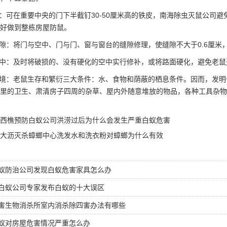
可在重要中央的门下半截钉30-50厘米高的铁皮，南海除虫灭鼠公司避
好做到整栋
房屋防鼠
。
：将门与空中、门与门、窗与窗台的缝隙修理，使缝隙不大于0.6厘米
中：及时将破损的、没有硬化的空中实行修补，或将路面硬化，
避免老鼠
：老鼠生存和繁衍三大条件：水、食物和荫蔽的栖息条件。因而，发明一
里的卫生、肃清房子四周的杂草、屋内外随意堆放的物品，各种工具杂物
西樵预防白蚁公司洪涝过后为什么会发生严重白蚁危害
大沥灭杀蟑螂中心洗发水和洗衣粉对蟑螂为什么有效
蚁防治公司发现白蚁危害家具怎么办
白蚁公司专家发布白蚁的十大误区
害生物消杀所室内消杀除四害办法有哪些
蚁对房屋危害情况严重怎么办