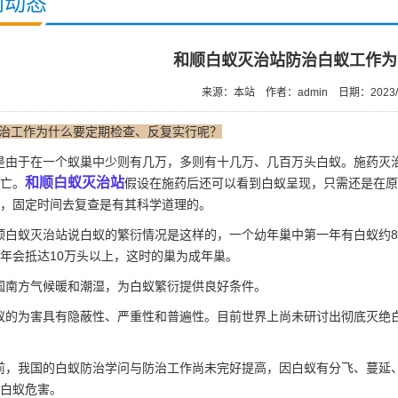
闻动态
和顺白蚁灭治站防治白蚁工作为
来源：本站
作者：admin
日期：2023/
治工作为什么要定期检查、反复实行呢？
是由于在一个蚁巢中少则有几万，多则有十几万、几百万头白蚁。施药灭
和顺白蚁灭治站
亡。
假设在施药后还可以看到白蚁呈现，只需还是在原
，固定时间去复查是有其科学道理的。
顺白蚁灭治站说白蚁的
繁衍情况
是这样的，一个幼年巢中第一年有白蚁约80
年会抵达10万头以上，这时的巢为成年巢。
国南方气候暖和潮湿，为白蚁繁衍提供良好条件。
蚁的为害具有隐蔽性、严重性和普遍性。目前世界上尚未研讨出彻底灭绝
前，我国的白蚁防治学问与防治工作尚未完好提高，因白蚁有分飞、蔓延
白蚁危害。