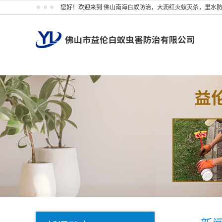
您好！欢迎来到 佛山南海白蚁防治，大沥红火蚁灭杀，里水