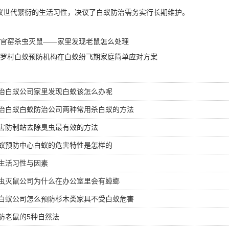
蚁世代繁衍的
生活习性
，决议了白蚁防治需务实行长期维护。
官窑杀虫灭鼠——家里发现老鼠怎么处理
罗村白蚁预防机构在白蚁纷飞期家庭简单应对方案
治白蚁公司家里发现白蚁该怎么办呢
治白蚁白蚁防治公司两种常用杀白蚁的方法
害防制站去除臭虫最有效的方法
蚁预防中心白蚁的危害特性是怎样的
生活习性与因素
虫灭鼠公司为什么在办公室里会有蟑螂
白蚁公司怎么预防杉木类家具不受白蚁危害
防老鼠的5种自然法