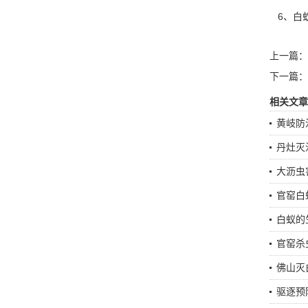
6、白
上一篇：
下一篇：
相关文章
黄岐防
丹灶灭
大沥虫
官窑白
白蚁的
官窑杀
佛山灭
驱逐预