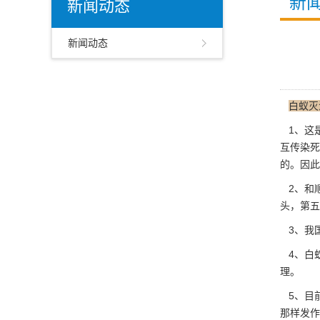
新
新闻动态
新闻动态
白蚁灭
1、这
互传染死
的。因此
2、和
头，第五
3、我
4、白
理。
5、目
那样发作