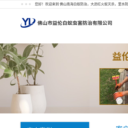
您好！欢迎来到 佛山南海白蚁防治，大沥红火蚁灭杀，里水