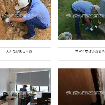
大沥镇堤坝灭白蚁
官窑立交红火蚁消杀