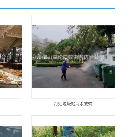
丹灶垃圾站消杀蚊蝇