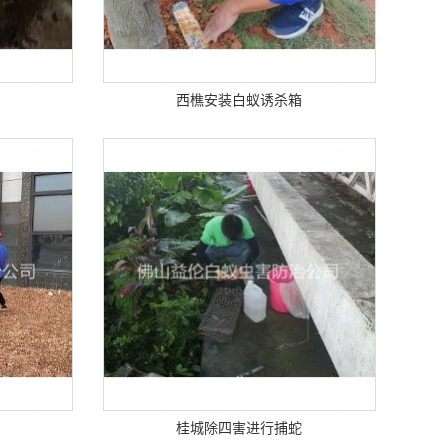
西樵安装白蚁诱杀箱
桂城除四害进行捕蛇