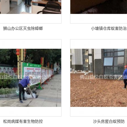
狮山办公区灭虫除蟑螂
小塘镇仓库蚁害防治
松岗病媒有害生物防控
沙头房屋白蚁预防