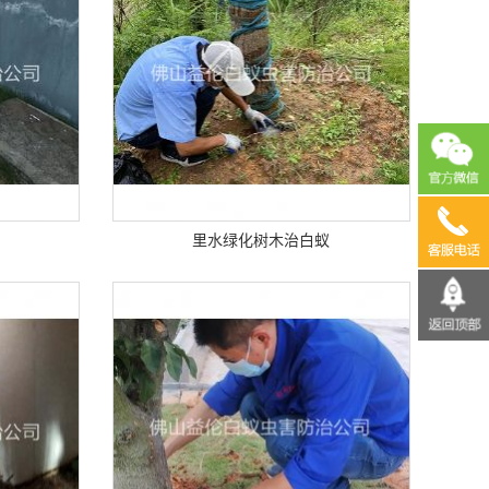
13690
里水绿化树木治白蚁